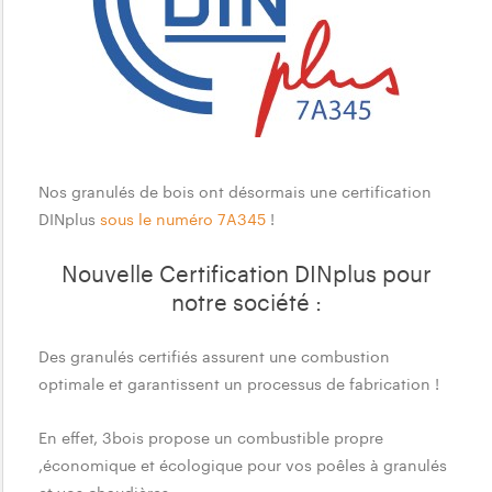
Nos granulés de bois ont désormais une certification
N
DINplus
sous le numéro 7A345
!
o
Nouvelle Certification DINplus pour
u
notre société :
v
e
Des granulés certifiés assurent une combustion
optimale et garantissent un processus de fabrication !
l
l
En effet, 3bois propose un combustible propre
e
,économique et écologique pour vos poêles à granulés