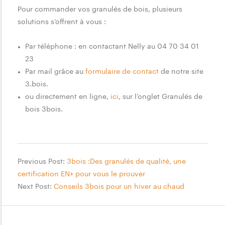
Pour commander vos granulés de bois, plusieurs
o
solutions s’offrent à vous :
u
r
Par téléphone : en contactant Nelly au 04 70 34 01
23
3
Par mail grâce au
formulaire de contact
de notre site
b
3.bois.
o
ou directement en ligne,
ici
, sur l’onglet Granulés de
bois 3bois.
i
s
:
2018-
D
08-
Previous Post:
3bois :Des granulés de qualité, une
03
certification EN+ pour vous le prouver
I
Next Post:
Conseils 3bois pour un hiver au chaud
N
+