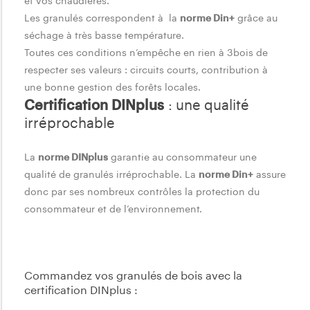
et vos chaudières.
c
Les granulés correspondent à la
norme Din+
grâce au
e
séchage à très basse température.
r
Toutes ces conditions n’empêche en rien à 3bois de
respecter ses valeurs : circuits courts, contribution à
t
une bonne gestion des forêts locales.
i
Certification DINplus
: une qualité
f
irréprochable
i
La
norme DINplus
garantie au consommateur une
c
qualité de granulés irréprochable. La
norme Din+
assure
a
donc par ses nombreux contrôles la protection du
consommateur et de l’environnement.
t
i
o
Commandez vos granulés de bois avec la
n
certification DINplus :
p