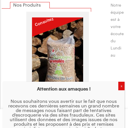
Nos Produits
Notre
équipe
Consultez
est à
votre
écoute
du
Lundi
au
Palette 72 sacs de
Attention aux arnaques !
granulés de bois
Auvergne Granulés -
Nous souhaitons vous avertir sur le fait que nous
sacs de 15Kg
recevons ces dernières semaines un grand nombre
de messages nous faisant part de tentatives
d’escroquerie via des sites frauduleux. Ces sites
Vendredi de 8h30 à 12h00 et de 14h00 à 18h00 Le Samedi
Nous utilisons des cookies sur notre site Web pour vous
utilisent des données et des images issues de nos
offrir l'expérience la plus pertinente en mémorisant vos
produits et les proposent à des prix et remises
de 9h00 à 12h00 04 70 34 01 23 (coùt d'un appel local)