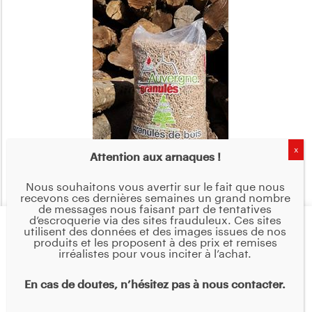
Attention aux arnaques !
Palette 72 sacs de granulés de bois Auvergne Granulés – sacs
de 15Kg
Nous souhaitons vous avertir sur le fait que nous
recevons ces dernières semaines un grand nombre
Plage
0,00
€
–
518,00
€
de messages nous faisant part de tentatives
de
d’escroquerie via des sites frauduleux. Ces sites
Nous utilisons des cookies sur notre site Web pour vous
utilisent des données et des images issues de nos
Choix des options
prix :
offrir l'expérience la plus pertinente en mémorisant vos
produits et les proposent à des prix et remises
0,00€
irréalistes pour vous inciter à l’achat.
préférences et vos visites répétées. En cliquant sur
"Accepter tout", vous consentez à l'utilisation de TOUS
à
les cookies. Cependant, vous pouvez visiter
En cas de doutes, n’hésitez pas à nous contacter.
518,00€
"Paramètres des cookies" pour fournir un
consentement contrôlé.