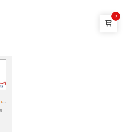
0
ités
on
:
8
…